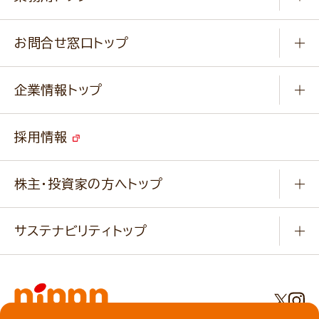
楽しむ
基本のレシピ
通販サイト一覧
商品カテゴリ
ふっくらパンをつくりましょう
みなさまのレシピはこちら
お問合せ窓口トップ
パンフレット一覧
小麦を育てよう
Q & A
ニップンの
アマニ 業務用サイト
キャンペーン
企業情報トップ
よくあるご質問
ソイルプロブランドサイト
ご挨拶
改善事例
ベジカフェブランドサイト
採用情報
会社概要
家庭用商品のお問合せ
事業紹介
業務用商品のお問合せ
株主・投資家の方へトップ
会社紹介ムービー
IRニュース
経営理念・経営方針・
行動規範・行動指針
サステナビリティトップ
わかる！ニップン
ニップンの歴史
ニップンのサステナビリティ
財務ハイライト
主要関係会社/海外現地法人
基本方針
IR情報
事業場・工場一覧
環境