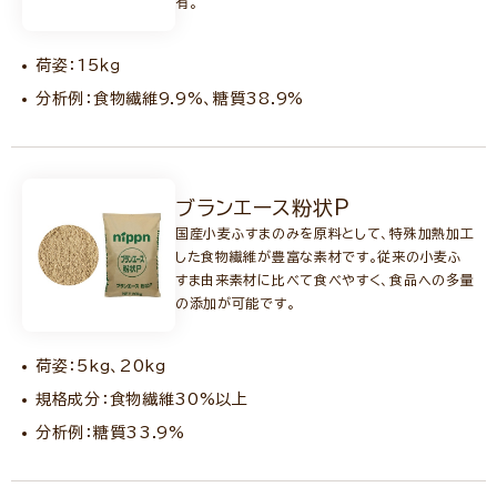
有。
荷姿：15ｋｇ
分析例：食物繊維9.9%、糖質38.9%
ブランエース粉状P
国産小麦ふすまのみを原料として、特殊加熱加工
した食物繊維が豊富な素材です。従来の小麦ふ
すま由来素材に比べて食べやすく、食品への多量
の添加が可能です。
荷姿：5kg、20kg
規格成分：食物繊維30%以上
分析例：糖質33.9%