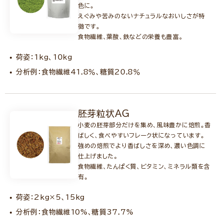
色に。
えぐみや苦みのないナチュラルなおいしさが特
徴です。
食物繊維、葉酸、鉄などの栄養も豊富。
荷姿：1kg、10kg
分析例：食物繊維41.8％、糖質20.8％
胚芽粒状AG
小麦の胚芽部分だけを集め、風味豊かに焙煎。香
ばしく、食べやすいフレーク状になっています。
強めの焙煎でより香ばしさを深め、濃い色調に
仕上げました。
食物繊維、たんぱく質、ビタミン、ミネラル類を含
有。
荷姿：2kg×5、15kg
分析例：食物繊維10%、糖質37.7%