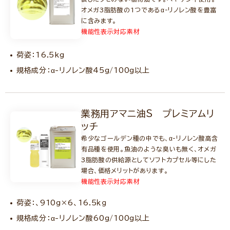
オメガ3脂肪酸の1つであるα-リノレン酸を豊富
に含みます。
機能性表示対応素材
荷姿：16.5kg
規格成分：α-リノレン酸45g/100g以上
業務用アマニ油S プレミアムリ
ッチ
希少なゴールデン種の中でも、α-リノレン酸高含
有品種を使用。魚油のような臭いも無く、オメガ
3脂肪酸の供給源としてソフトカプセル等にした
場合、価格メリットがあります。
機能性表示対応素材
荷姿：、910g×6、16.5ｋｇ
規格成分：α-リノレン酸60g/100g以上