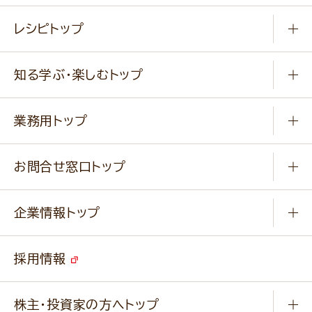
常温食品
レシピトップ
冷凍食品
商品から選ぶ
健康食品・他
知る学ぶ・楽しむトップ
料理から選ぶ
商品ブランド
知る学ぶ
作り方動画
新商品・リニューアル商品
業務用トップ
楽しむ
基本のレシピ
通販サイト一覧
商品カテゴリ
ふっくらパンをつくりましょう
みなさまのレシピはこちら
お問合せ窓口トップ
パンフレット一覧
小麦を育てよう
Q & A
ニップンの
アマニ 業務用サイト
キャンペーン
企業情報トップ
よくあるご質問
ソイルプロブランドサイト
ご挨拶
改善事例
ベジカフェブランドサイト
採用情報
会社概要
家庭用商品のお問合せ
事業紹介
業務用商品のお問合せ
株主・投資家の方へトップ