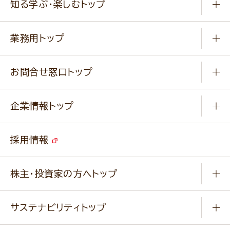
知る学ぶ・楽しむトップ
料理から選ぶ
商品ブランド
知る学ぶ
作り方動画
新商品・リニューアル商品
業務用トップ
楽しむ
基本のレシピ
通販サイト一覧
商品カテゴリ
ふっくらパンをつくりましょう
みなさまのレシピはこちら
お問合せ窓口トップ
パンフレット一覧
小麦を育てよう
Q & A
ニップンの
アマニ 業務用サイト
キャンペーン
企業情報トップ
よくあるご質問
ソイルプロブランドサイト
ご挨拶
改善事例
ベジカフェブランドサイト
採用情報
会社概要
家庭用商品のお問合せ
事業紹介
業務用商品のお問合せ
株主・投資家の方へトップ
会社紹介ムービー
IRニュース
経営理念・経営方針・
行動規範・行動指針
サステナビリティトップ
わかる！ニップン
ニップンの歴史