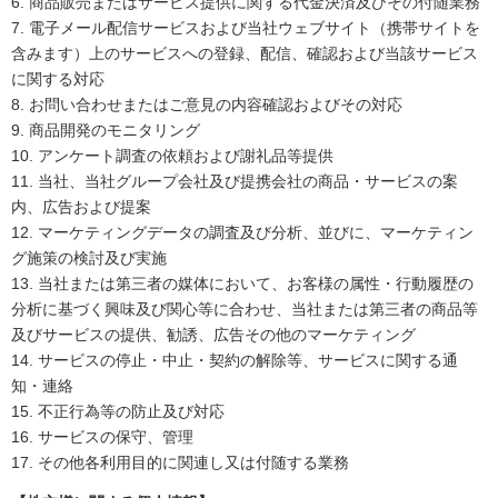
6.
商品販売またはサービス提供に関する代金決済及びその付随業務
7.
電子メール配信サービスおよび当社ウェブサイト（携帯サイトを
含みます）上のサービスへの登録、配信、確認および当該サービス
に関する対応
8.
お問い合わせまたはご意見の内容確認およびその対応
9.
商品開発のモニタリング
10.
アンケート調査の依頼および謝礼品等提供
11.
当社、当社グループ会社及び提携会社の商品・サービスの案
内、広告および提案
12.
マーケティングデータの調査及び分析、並びに、マーケティン
グ施策の検討及び実施
13.
当社または第三者の媒体において、お客様の属性・行動履歴の
分析に基づく興味及び関心等に合わせ、当社または第三者の商品等
及びサービスの提供、勧誘、広告その他のマーケティング
14.
サービスの停止・中止・契約の解除等、サービスに関する通
知・連絡
15.
不正行為等の防止及び対応
16.
サービスの保守、管理
17.
その他各利用目的に関連し又は付随する業務