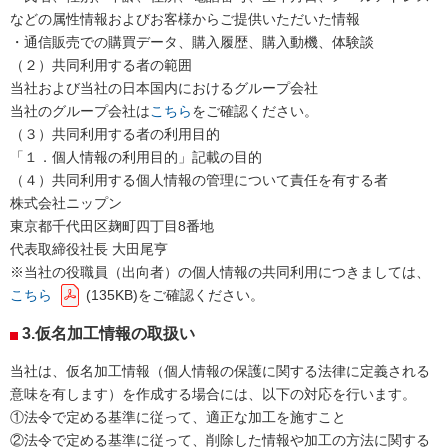
などの属性情報およびお客様からご提供いただいた情報
・通信販売での購買データ、購入履歴、購入動機、体験談
（２）共同利用する者の範囲
当社および当社の日本国内におけるグループ会社
当社のグループ会社は
こちら
をご確認ください。
（３）共同利用する者の利用目的
「１．個人情報の利用目的」記載の目的
（４）共同利用する個人情報の管理について責任を有する者
株式会社ニップン
東京都千代田区麹町四丁目8番地
代表取締役社長 大田尾亨
※当社の役職員（出向者）の個人情報の共同利用につきましては、
こちら
135KB
をご確認ください。
3.仮名加工情報の取扱い
当社は、仮名加工情報（個人情報の保護に関する法律に定義される
意味を有します）を作成する場合には、以下の対応を行います。
①法令で定める基準に従って、適正な加工を施すこと
②法令で定める基準に従って、削除した情報や加工の方法に関する