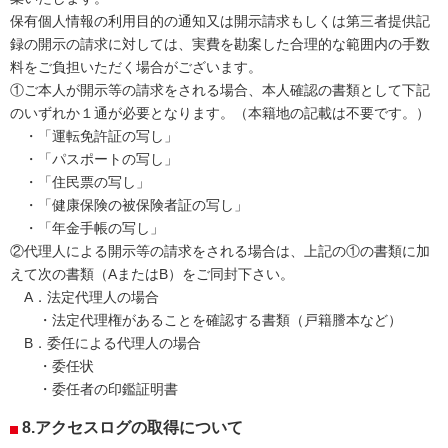
保有個人情報の利用目的の通知又は開示請求もしくは第三者提供記
録の開示の請求に対しては、実費を勘案した合理的な範囲内の手数
料をご負担いただく場合がございます。
①ご本人が開示等の請求をされる場合、本人確認の書類として下記
のいずれか１通が必要となります。（本籍地の記載は不要です。）
・「運転免許証の写し」
・「パスポートの写し」
・「住民票の写し」
・「健康保険の被保険者証の写し」
・「年金手帳の写し」
②代理人による開示等の請求をされる場合は、上記の①の書類に加
えて次の書類（AまたはB）をご同封下さい。
A．法定代理人の場合
・法定代理権があることを確認する書類（戸籍謄本など）
B．委任による代理人の場合
・委任状
・委任者の印鑑証明書
8.アクセスログの取得について