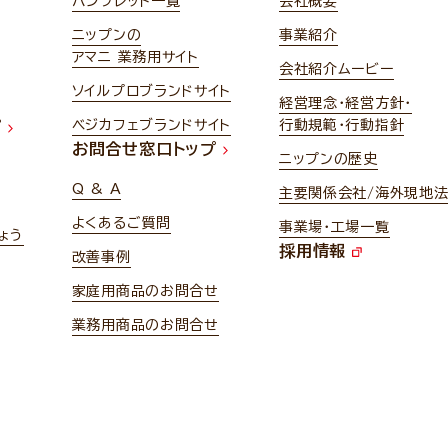
パンフレット一覧
会社概要
ニップンの
事業紹介
アマニ 業務用サイト
会社紹介ムービー
ソイルプロブランドサイト
経営理念・経営方針・
ベジカフェブランドサイト
行動規範・行動指針
プ
お問合せ窓口トップ
ニップンの歴史
Q & A
主要関係会社/海外現地
よくあるご質問
事業場・工場一覧
ょう
採用情報
改善事例
家庭用商品のお問合せ
業務用商品のお問合せ