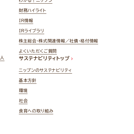
わかる！ニップン
財務ハイライト
IR情報
IRライブラリ
株主総会・株式関連情報／社債・格付情報
よくいただくご質問
法人
サステナビリティトップ
ニップンのサステナビリティ
基本方針
環境
社会
食育への取り組み