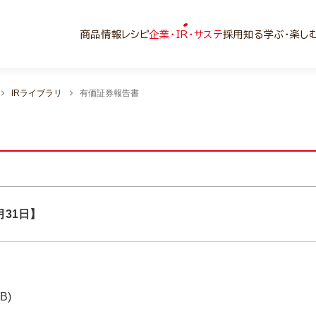
商品情報
レシピ
企業・IR・サステ
採用
知る学ぶ・楽し
IRライブラリ
有価証券報告書
月31日】
KB