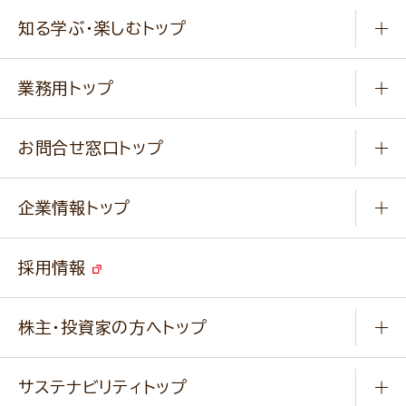
商品から選ぶ
健康食品・他
知る学ぶ・楽しむトップ
料理から選ぶ
商品ブランド
知る学ぶ
作り方動画
新商品・リニューアル商品
業務用トップ
楽しむ
基本のレシピ
通販サイト一覧
商品カテゴリ
ふっくらパンをつくりましょう
みなさまのレシピはこちら
お問合せ窓口トップ
パンフレット一覧
小麦を育てよう
Q & A
ニップンの
アマニ 業務用サイト
キャンペーン
企業情報トップ
よくあるご質問
ソイルプロブランドサイト
ご挨拶
改善事例
ベジカフェブランドサイト
採用情報
会社概要
家庭用商品のお問合せ
事業紹介
業務用商品のお問合せ
株主・投資家の方へトップ
会社紹介ムービー
IRニュース
経営理念・経営方針・
行動規範・行動指針
サステナビリティトップ
わかる！ニップン