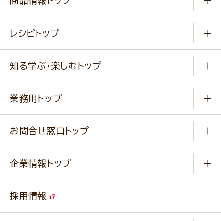
商品情報トップ
常温食品
レシピトップ
冷凍食品
商品から選ぶ
健康食品・他
知る学ぶ・楽しむトップ
料理から選ぶ
商品ブランド
知る学ぶ
作り方動画
新商品・リニューアル商品
業務用トップ
楽しむ
基本のレシピ
通販サイト一覧
商品カテゴリ
ふっくらパンをつくりましょう
みなさまのレシピはこちら
お問合せ窓口トップ
パンフレット一覧
小麦を育てよう
Q & A
ニップンの
アマニ 業務用サイト
キャンペーン
企業情報トップ
よくあるご質問
ソイルプロブランドサイト
ご挨拶
改善事例
ベジカフェブランドサイト
採用情報
会社概要
家庭用商品のお問合せ