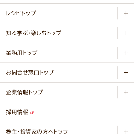
常温食品
レシピトップ
冷凍食品
商品から選ぶ
健康食品・他
知る学ぶ・楽しむトップ
料理から選ぶ
商品ブランド
知る学ぶ
作り方動画
新商品・リニューアル商品
業務用トップ
楽しむ
基本のレシピ
通販サイト一覧
商品カテゴリ
ふっくらパンをつくりましょう
みなさまのレシピはこちら
お問合せ窓口トップ
パンフレット一覧
小麦を育てよう
Q & A
ニップンの
アマニ 業務用サイト
キャンペーン
企業情報トップ
よくあるご質問
ソイルプロブランドサイト
ご挨拶
改善事例
ベジカフェブランドサイト
採用情報
会社概要
家庭用商品のお問合せ
事業紹介
業務用商品のお問合せ
株主・投資家の方へトップ