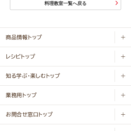
料理教室一覧へ戻る
商品情報トップ
常温食品
レシピトップ
冷凍食品
商品から選ぶ
健康食品・他
知る学ぶ・楽しむトップ
料理から選ぶ
商品ブランド
知る学ぶ
作り方動画
新商品・リニューアル商品
業務用トップ
楽しむ
基本のレシピ
通販サイト一覧
商品カテゴリ
ふっくらパンをつくりましょう
みなさまのレシピはこちら
お問合せ窓口トップ
パンフレット一覧
小麦を育てよう
Q & A
ニップンの
アマニ 業務用サイト