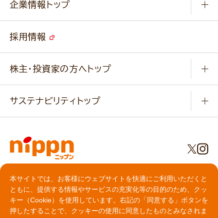
キャンペーン
企業情報トップ
よくあるご質問
ソイルプロブランドサイト
ご挨拶
改善事例
ベジカフェブランドサイト
採用情報
会社概要
家庭用商品のお問合せ
事業紹介
業務用商品のお問合せ
株主・投資家の方へトップ
会社紹介ムービー
IRニュース
経営理念・経営方針・
行動規範・行動指針
サステナビリティトップ
わかる！ニップン
ニップンの歴史
ニップンのサステナビリティ
財務ハイライト
主要関係会社/海外現地法人
基本方針
IR情報
事業場・工場一覧
環境
IRライブラリ
プライバシーポリシー
社会
本サイトでは、お客様にウェブサイトを快適にご利用いただくと
株主総会・株式関連情報／社債・格付情報
クッキーポリシー
ともに、提供する情報やサービスの充実化等の目的のため、クッ
食育への取り組み
よくいただくご質問
動作環境について
キー（Cookie）を使用しています。右記の「同意する」ボタンを
ソーシャルメディアガイドライン
押したすることで、クッキーの使用に同意したものとみなされま