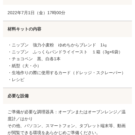
2022年7月1日（金）17時00分
材料キットの内容
・ニップン 強力小麦粉 ゆめちからブレンド 1㎏
・ニップン ふっくらパンドライイースト １箱（3g×6袋）
・チョコペン 黒、白各1本
・紙型（大・小）
・生地作りの際に使用するカード（ドレッジ・スクレーパー）
・レシピ
必要な設備
ご準備が必要な調理器具：オーブンまたはオーブンレンジ／温
度計／はかり
その他、パソコン、スマートフォン、タブレット端末等、動画
が閲覧できる環境をあらかじめご準備ください。