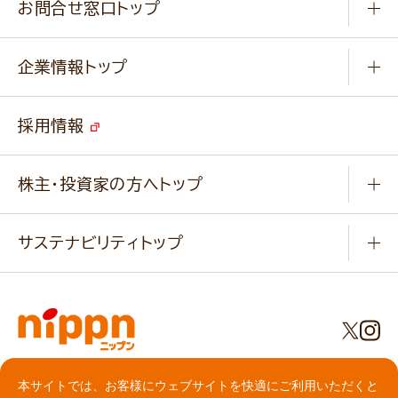
みなさまのレシピはこちら
お問合せ窓口トップ
パンフレット一覧
小麦を育てよう
Q & A
ニップンの
アマニ 業務用サイト
キャンペーン
企業情報トップ
よくあるご質問
ソイルプロブランドサイト
ご挨拶
改善事例
ベジカフェブランドサイト
採用情報
会社概要
家庭用商品のお問合せ
事業紹介
業務用商品のお問合せ
株主・投資家の方へトップ
会社紹介ムービー
IRニュース
経営理念・経営方針・
行動規範・行動指針
サステナビリティトップ
わかる！ニップン
ニップンの歴史
ニップンのサステナビリティ
財務ハイライト
主要関係会社/海外現地法人
基本方針
IR情報
事業場・工場一覧
環境
IRライブラリ
プライバシーポリシー
社会
本サイトでは、お客様にウェブサイトを快適にご利用いただくと
株主総会・株式関連情報／社債・格付情報