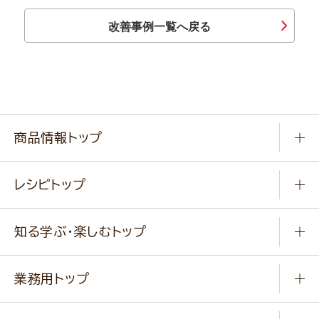
改善事例一覧へ戻る
商品情報トップ
常温食品
レシピトップ
冷凍食品
商品から選ぶ
健康食品・他
知る学ぶ・楽しむトップ
料理から選ぶ
商品ブランド
知る学ぶ
作り方動画
新商品・リニューアル商品
業務用トップ
楽しむ
基本のレシピ
通販サイト一覧
商品カテゴリ
ふっくらパンをつくりましょう