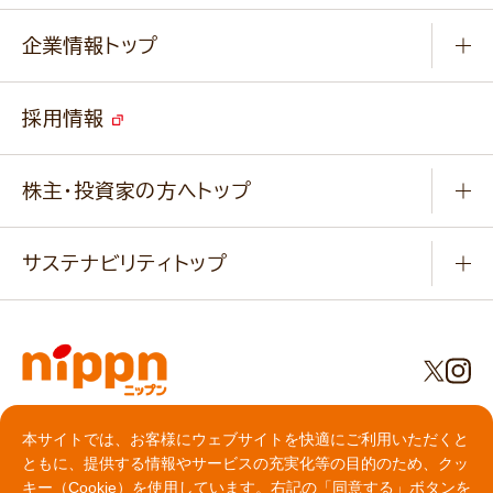
Q & A
ニップンの
アマニ 業務用サイト
キャンペーン
企業情報トップ
よくあるご質問
ソイルプロブランドサイト
ご挨拶
改善事例
ベジカフェブランドサイト
採用情報
会社概要
家庭用商品のお問合せ
事業紹介
業務用商品のお問合せ
株主・投資家の方へトップ
会社紹介ムービー
IRニュース
経営理念・経営方針・
行動規範・行動指針
サステナビリティトップ
わかる！ニップン
ニップンの歴史
ニップンのサステナビリティ
財務ハイライト
主要関係会社/海外現地法人
基本方針
IR情報
事業場・工場一覧
環境
IRライブラリ
プライバシーポリシー
社会
本サイトでは、お客様にウェブサイトを快適にご利用いただくと
株主総会・株式関連情報／社債・格付情報
クッキーポリシー
ともに、提供する情報やサービスの充実化等の目的のため、クッ
食育への取り組み
よくいただくご質問
動作環境について
キー（Cookie）を使用しています。右記の「同意する」ボタンを