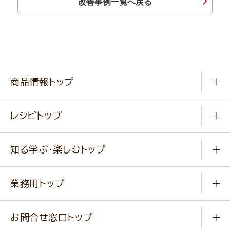
改善事例一覧へ戻る
商品情報トップ
常温食品
レシピトップ
冷凍食品
商品から選ぶ
健康食品・他
知る学ぶ・楽しむトップ
料理から選ぶ
商品ブランド
知る学ぶ
作り方動画
新商品・リニューアル商品
業務用トップ
楽しむ
基本のレシピ
通販サイト一覧
商品カテゴリ
ふっくらパンをつくりましょう
みなさまのレシピはこちら
お問合せ窓口トップ
パンフレット一覧
小麦を育てよう