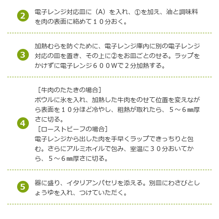
電子レンジ対応皿に（A）を入れ、①を加え、油と調味料
2
を肉の表面に絡めて１０分おく。
加熱むらを防ぐために、電子レンジ庫内に別の電子レンジ
3
対応の皿を置き、その上に②をお皿ごとのせる。ラップを
かけずに電子レンジ６００Ｗで２分加熱する。
［牛肉のたたきの場合］
ボウルに氷を入れ、加熱した牛肉をのせて位置を変えなが
ら表面を１０分ほど冷やし、粗熱が取れたら、５～６㎜厚
さに切る。
4
［ローストビーフの場合］
電子レンジから出した肉を手早くラップできっちりと包
む。さらにアルミホイルで包み、室温に３０分おいてか
ら、５～６㎜厚さに切る。
器に盛り、イタリアンパセリを添える。別皿にわさびとし
5
ょうゆを入れ、つけていただく。