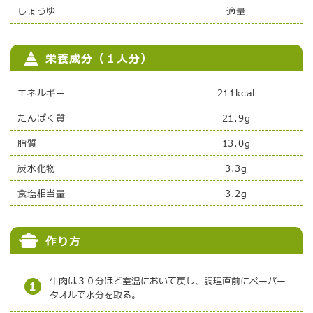
しょうゆ
適量
栄養成分（１人分）
エネルギー
211kcal
たんぱく質
21.9g
脂質
13.0g
炭水化物
3.3g
食塩相当量
3.2g
作り方
牛肉は３０分ほど室温において戻し、調理直前にペーパー
1
タオルで水分を取る。