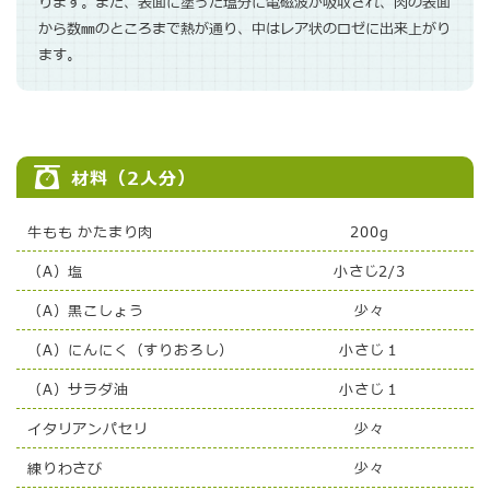
ります。また、表面に塗った塩分に電磁波が吸収され、肉の表面
から数㎜のところまで熱が通り、中はレア状のロゼに出来上がり
ます。
材料（2人分）
牛もも かたまり肉
200g
（A）塩
小さじ2/3
（A）黒こしょう
少々
（A）にんにく（すりおろし）
小さじ１
（A）サラダ油
小さじ１
イタリアンパセリ
少々
練りわさび
少々