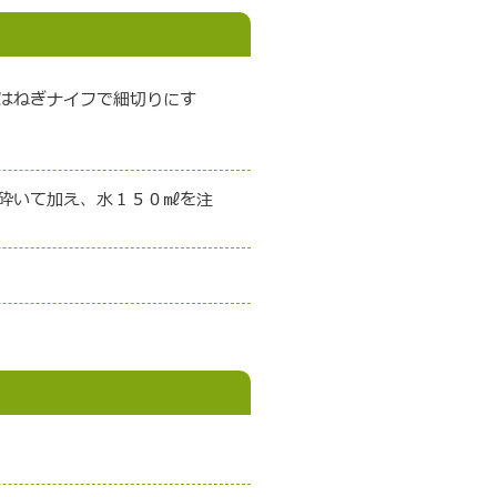
はねぎナイフで細切りにす
砕いて加え、水１５０㎖を注