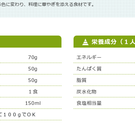
赤色に変わり、料理に華やぎを添える食材です。
栄養成分（１
70g
エネルギー
50g
たんぱく質
50g
脂質
１食
炭水化物
150ml
食塩相当量
て１００ｇでＯＫ