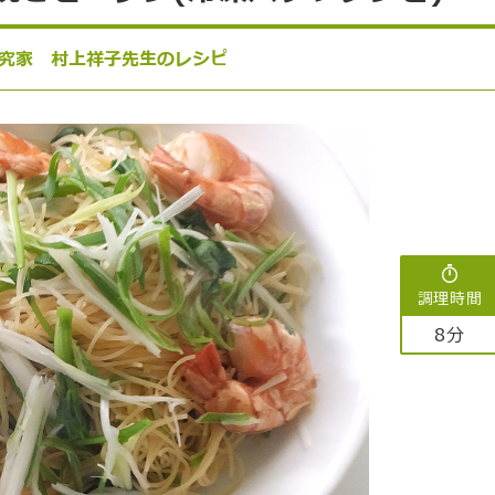
究家 村上祥子先生のレシピ
調理時間
8分