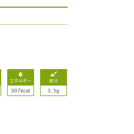
エネルギー
塩分
307kcal
3.3g