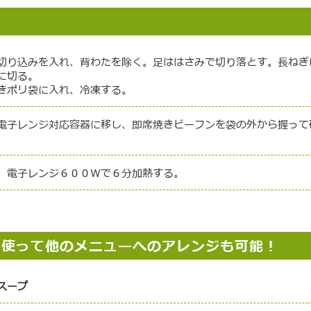
切り込みを入れ、背わたを除く。足ははさみで切り落とす。長ねぎ
に切る。
きポリ袋に入れ、冷凍する。
電子レンジ対応容器に移し、即席焼きビーフンを袋の外から握って
、電子レンジ６００Ｗで６分加熱する。
を使って他のメニューへのアレンジも可能！
スープ