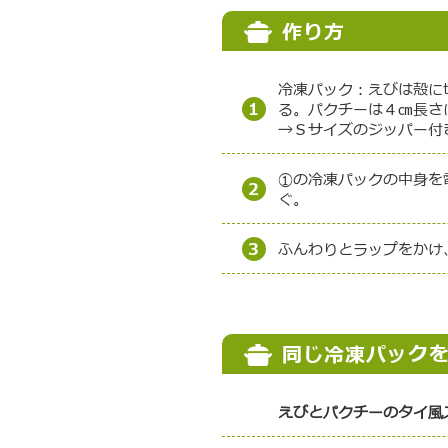
作り方
冷凍パック：えびは殻に
1
る。パクチーは４㎝長さ
→Ｓサイズのジッパー付
①の冷凍パックの中身を
2
ぐ。
3
ふんわりとラップをかけ
同じ冷凍パック
えびとパクチーのタイ風