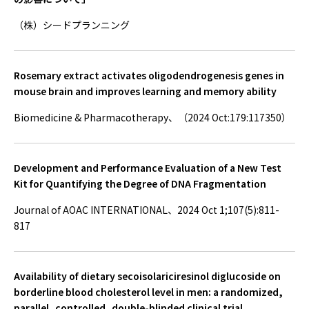
（株）シードプランニング
Rosemary extract activates oligodendrogenesis genes in
mouse brain and improves learning and memory ability
Biomedicine & Pharmacotherapy、（2024 Oct:179:117350）
Development and Performance Evaluation of a New Test
Kit for Quantifying the Degree of DNA Fragmentation
Journal of AOAC INTERNATIONAL、2024 Oct 1;107(5):811-
817
Availability of dietary secoisolariciresinol diglucoside on
borderline blood cholesterol level in men: a randomized,
parallel, controlled, double-blinded clinical trial