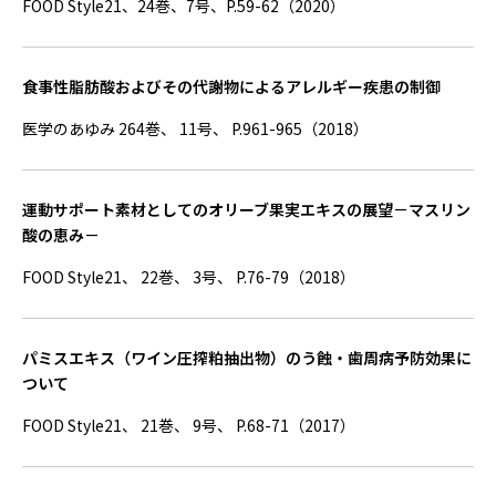
FOOD Style21、24巻、7号、P.59-62（2020）
食事性脂肪酸およびその代謝物によるアレルギー疾患の制御
医学のあゆみ 264巻、 11号、 P.961-965（2018）
運動サポート素材としてのオリーブ果実エキスの展望－マスリン
酸の恵み－
FOOD Style21、 22巻、 3号、 P.76-79（2018）
パミスエキス（ワイン圧搾粕抽出物）のう蝕・歯周病予防効果に
ついて
FOOD Style21、 21巻、 9号、 P.68-71（2017）