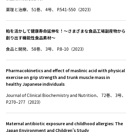
薬理と治療、 51巻、 4号、 P.541-550（2023）
粕を活かして健康寿命延伸を！～さまざまな食品工場副産物から
創り出す機能性食品素材～
食品と開発、 58巻、 3号、 P.8-10（2023）
Pharmacokinetics and effect of maslinic acid with physical
exercise on grip strength and trunk muscle mass in
healthy Japanese individuals
Journal of Clinical Biochemistry and Nutrition、 72巻、 3号、
P.270–277（2023）
Maternal antibiotic exposure and childhood allergies: The
Japan Environment and Children’s Study