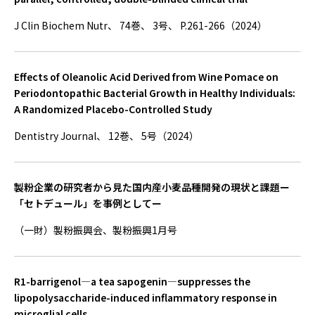
J Clin Biochem Nutr、 74巻、 3号、 P.261-266（2024）
Effects of Oleanolic Acid Derived from Wine Pomace on
Periodontopathic Bacterial Growth in Healthy Individuals:
A Randomized Placebo-Controlled Study
Dentistry Journal、 12巻、 5号（2024）
製粉企業の研究者から見た国内産小麦品種開発の現状と課題ー
「セトデュール」を事例としてー
（一財）製粉振興会、製粉振興1月号
R1-barrigenol—a tea sapogenin—suppresses the
lipopolysaccharide-induced inflammatory response in
microglial cells