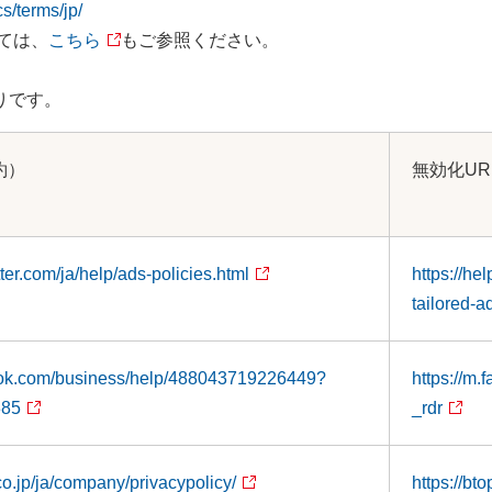
s/terms/jp/
ては、
こちら
もご参照ください。
りです。
約）
無効化UR
tter.com/ja/help/ads-policies.html
https://he
tailored-a
ook.com/business/help/488043719226449?
https://m
385
_rdr
co.jp/ja/company/privacypolicy/
https://bt