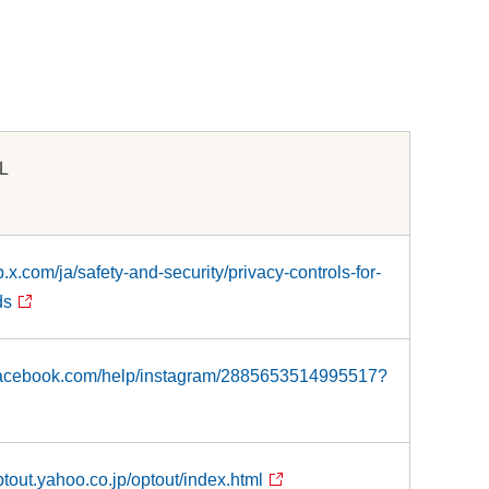
L
lp.x.com/ja/safety-and-security/privacy-controls-for-
ds
.facebook.com/help/instagram/2885653514995517?
optout.yahoo.co.jp/optout/index.html