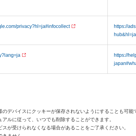
ogle.com/privacy?hl=ja#infocollect
https://a
hub&hl=ja
cy?lang=ja
https://he
japan#wha
のデバイスにクッキーが保存されないようにすることも可能
ュアルに従って、いつでも削除することができます。
スが受けられなくなる場合があることをご了承ください。
できません。