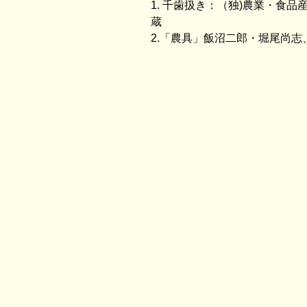
1. 千歯扱き：（独)農業・食
蔵
2.「農具」飯沼二郎・堀尾尚志