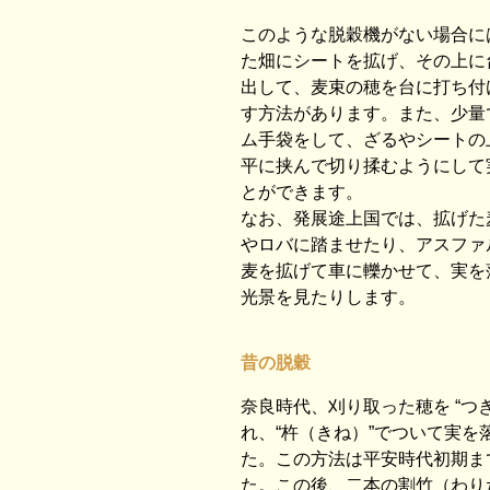
このような脱穀機がない場合に
た畑にシートを拡げ、その上に台
出して、麦束の穂を台に打ち付
す方法があります。また、少量
ム手袋をして、ざるやシートの
平に挟んで切り揉むようにして
とができます。
なお、発展途上国では、拡げた
やロバに踏ませたり、アスファ
麦を拡げて車に轢かせて、実を
光景を見たりします。
昔の脱穀
奈良時代、刈り取った穂を “つき臼
れ、“杵（きね）”でついて実を
た。この方法は平安時代初期ま
た。この後、二本の割竹（わり