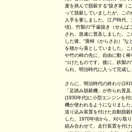
麦を挟んで脱穀する“扱ぎ箸（こ
って脱穀していましたが、この
人手を要しました。江戸時代、元
頃)、竹製の“千歯扱き（せんば
され、急速に普及しました。こ
した後、“唐棹（からさお）”な
を穂から落としていました。こ
や竹の棹の先に、自由に動く棒
つけたものです。後に、鉄製の“
られ、明治時代に入って完成し
さらに、明治時代の終わり(191
「足踏み脱穀機」が作られ普及
(1930年代)に小型エンジンを
機が使われるようになりました。
送り込み装置を付けた自動脱穀
した。1970年頃から、刈り取
組み合わせて、走行装置を付け